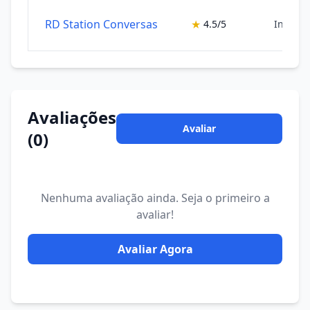
RD Station Conversas
★
4.5/5
Inteligê
Avaliações
Avaliar
(0)
Nenhuma avaliação ainda. Seja o primeiro a
avaliar!
Avaliar Agora