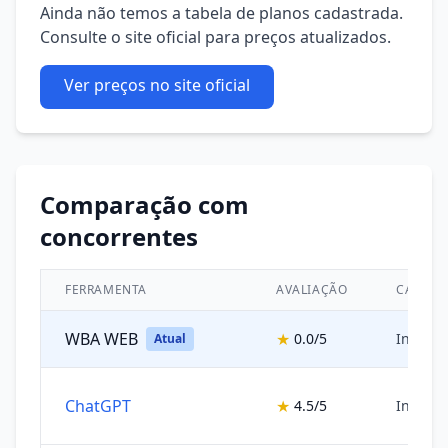
Ainda não temos a tabela de planos cadastrada.
Consulte o site oficial para preços atualizados.
Ver preços no site oficial
Comparação com
concorrentes
FERRAMENTA
AVALIAÇÃO
CATEGO
WBA WEB
★
0.0/5
Inteligê
Atual
ChatGPT
★
4.5/5
Inteligê