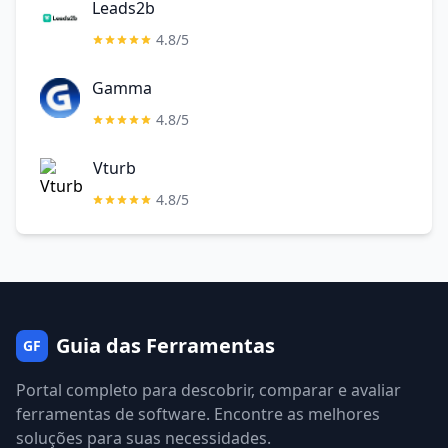
Leads2b
4.8/5
Gamma
4.8/5
Vturb
4.8/5
Guia das Ferramentas
GF
Portal completo para descobrir, comparar e avaliar
ferramentas de software. Encontre as melhores
soluções para suas necessidades.