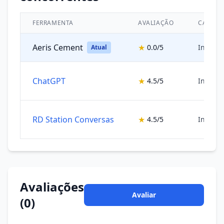
FERRAMENTA
AVALIAÇÃO
CATEGO
Aeris Cement
★
0.0/5
Inteligê
Atual
ChatGPT
★
4.5/5
Inteligê
RD Station Conversas
★
4.5/5
Inteligê
Avaliações
Avaliar
(0)