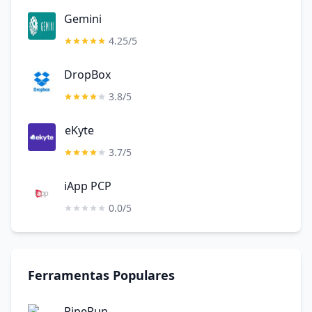
Gemini
4.25/5
DropBox
3.8/5
eKyte
3.7/5
iApp PCP
0.0/5
Ferramentas Populares
PipeRun