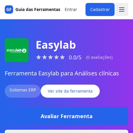
GF
Guia das Ferramentas
Entrar
Cadastrar
Easylab
0.0/5
(0 avaliações)
Ferramenta Easylab para Análises clínicas
Sistemas ERP
Ver site da ferramenta
Avaliar Ferramenta