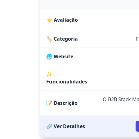
⭐ Avaliação
🏷️ Categoria
P
🌐 Website
✨
Funcionalidades
O B2B Stack Ma
📝 Descrição
🔗 Ver Detalhes