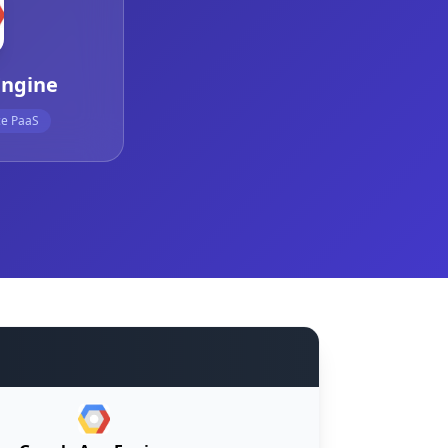
Engine
ce PaaS