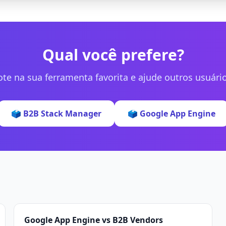
Qual você prefere?
ote na sua ferramenta favorita e ajude outros usuário
🗳️ B2B Stack Manager
🗳️ Google App Engine
Google App Engine vs B2B Vendors