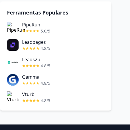
Ferramentas Populares
PipeRun
5.0/5
Leadpages
4.8/5
Leads2b
4.8/5
Gamma
4.8/5
Vturb
4.8/5