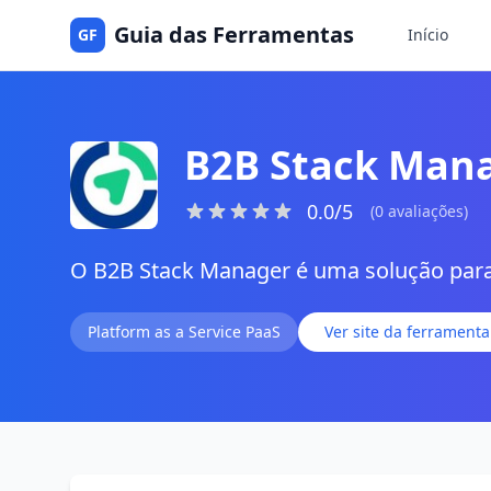
Guia das Ferramentas
GF
Início
B2B Stack Man
0.0/5
(0 avaliações)
O B2B Stack Manager é uma solução para 
Platform as a Service PaaS
Ver site da ferramenta