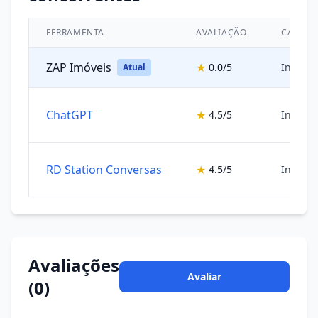
FERRAMENTA
AVALIAÇÃO
CATEGO
ZAP Imóveis
★
0.0/5
Inteligê
Atual
ChatGPT
★
4.5/5
Inteligê
RD Station Conversas
★
4.5/5
Inteligê
Avaliações
Avaliar
(0)