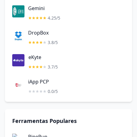
Gemini
4.25/5
DropBox
3.8/5
eKyte
3.7/5
iApp PCP
0.0/5
Ferramentas Populares
PipeRun