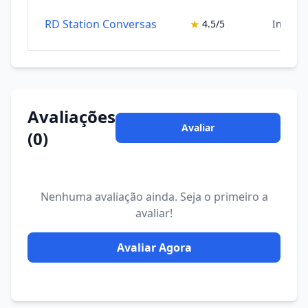
RD Station Conversas
★
4.5/5
Inteligê
Avaliações
Avaliar
(0)
Nenhuma avaliação ainda. Seja o primeiro a
avaliar!
Avaliar Agora