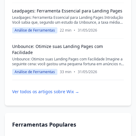
Leadpages: Ferramenta Essencial para Landing Pages
Leadpages: Ferramenta Essencial para Landing Pages Introdução
Você sabia que, segundo um estudo da Unbounce, a taxa média
de conversão de landing pages fica entre 3% e 5%, mas as top
Análise de Ferramentas
22 min
•
31/05/2026
performers...
Unbounce: Otimize suas Landing Pages com
Facilidade
Unbounce: Otimize suas Landing Pages com Facilidade Imagine a
seguinte cena: você gastou uma pequena fortuna em anúncios no
Google Ads, segmentou o público como um verdadeiro detetive
Análise de Ferramentas
33 min
•
31/05/2026
digital e a...
Ver todos os artigos sobre Wix →
Ferramentas Populares