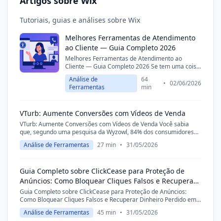
Artigos sobre Wix
Tutoriais, guias e análises sobre Wix
Melhores Ferramentas de Atendimento
ao Cliente — Guia Completo 2026
Melhores Ferramentas de Atendimento ao
Cliente — Guia Completo 2026 Se tem uma coisa
que eu aprendi em mais de uma década
Análise de
64
mergulhado no universo de CX e tecnologia no
•
02/06/2026
Ferramentas
min
Brasil, é que a diferença entre...
VTurb: Aumente Conversões com Vídeos de Venda
VTurb: Aumente Conversões com Vídeos de Venda Você sabia
que, segundo uma pesquisa da Wyzowl, 84% dos consumidores
afirmam que foram convencidos a comprar um produto ou
Análise de Ferramentas
27 min
•
31/05/2026
serviço após assistir a um...
Guia Completo sobre ClickCease para Proteção de
Anúncios: Como Bloquear Cliques Falsos e Recuperar
Dinheiro Perdido em 2025
Guia Completo sobre ClickCease para Proteção de Anúncios:
Como Bloquear Cliques Falsos e Recuperar Dinheiro Perdido em
2025 Introdução: O Dinheiro que Está Escorrendo pelo Ralo dos
Análise de Ferramentas
45 min
•
31/05/2026
Seus Anúncios Você...