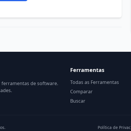
Ferramentas
Todas as Ferramentas
r ferramentas de software.
dades.
Comparar
Buscar
os.
Política de Priva