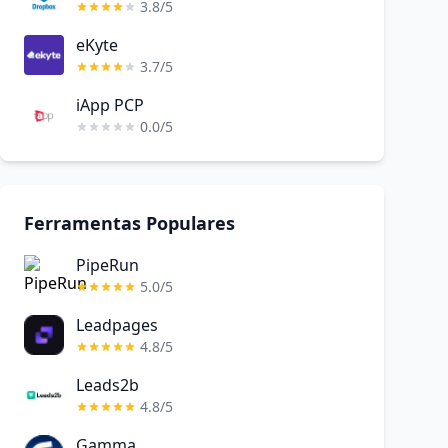
3.8/5
eKyte
3.7/5
iApp PCP
0.0/5
Ferramentas Populares
PipeRun
5.0/5
Leadpages
4.8/5
Leads2b
4.8/5
Gamma