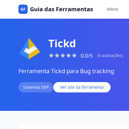
Guia das Ferramentas
GF
Início
Tickd
0.0/5
(0 avaliações)
Ferramenta Tickd para Bug tracking
Sistemas ERP
Ver site da ferramenta