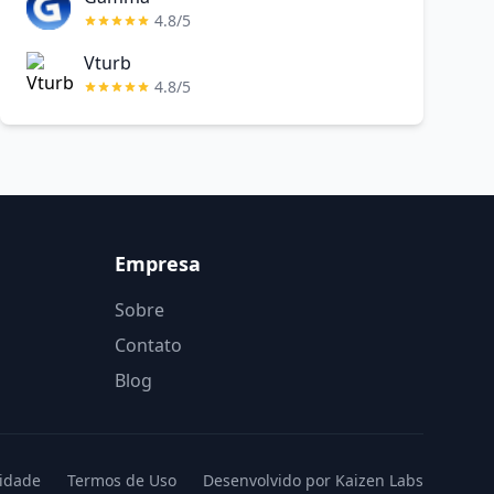
4.8/5
Vturb
4.8/5
Empresa
Sobre
Contato
Blog
cidade
Termos de Uso
Desenvolvido por Kaizen Labs