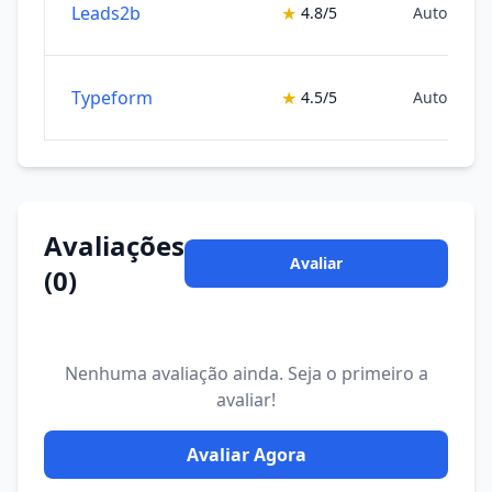
Leads2b
★
4.8/5
Automação
Typeform
★
4.5/5
Automação
Avaliações
Avaliar
(0)
Nenhuma avaliação ainda. Seja o primeiro a
avaliar!
Avaliar Agora