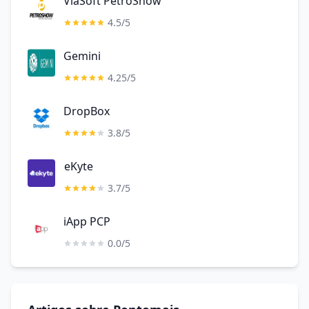
ViaSoft PetroShow
4.5/5
Gemini
4.25/5
DropBox
3.8/5
eKyte
3.7/5
iApp PCP
0.0/5