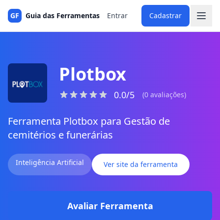
GF
Guia das Ferramentas
Entrar
Cadastrar
Plotbox
0.0/5
(0 avaliações)
Ferramenta Plotbox para Gestão de
cemitérios e funerárias
Inteligência Artificial
Ver site da ferramenta
Avaliar Ferramenta