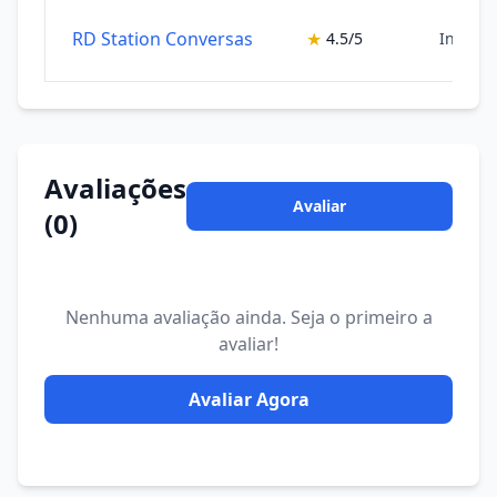
RD Station Conversas
★
4.5/5
Inteligê
Avaliações
Avaliar
(0)
Nenhuma avaliação ainda. Seja o primeiro a
avaliar!
Avaliar Agora