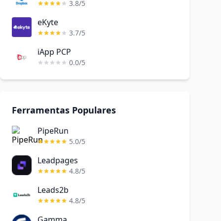
3.8/5
eKyte
3.7/5
iApp PCP
0.0/5
Ferramentas Populares
PipeRun
5.0/5
Leadpages
4.8/5
Leads2b
4.8/5
Gamma