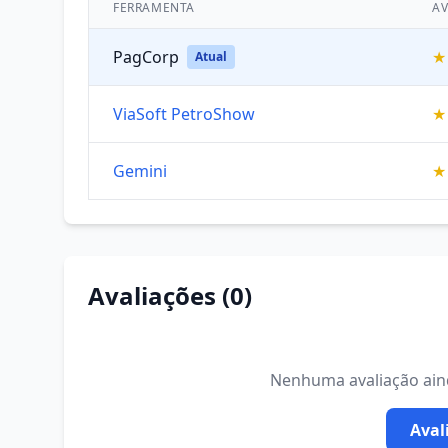
FERRAMENTA
AV
PagCorp
★
Atual
ViaSoft PetroShow
★
Gemini
★
Avaliações (0)
Nenhuma avaliação ainda
Aval