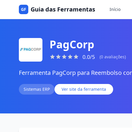
Guia das Ferramentas
GF
Início
PagCorp
0.0/5
(0 avaliações)
Ferramenta PagCorp para Reembolso cor
Sistemas ERP
Ver site da ferramenta