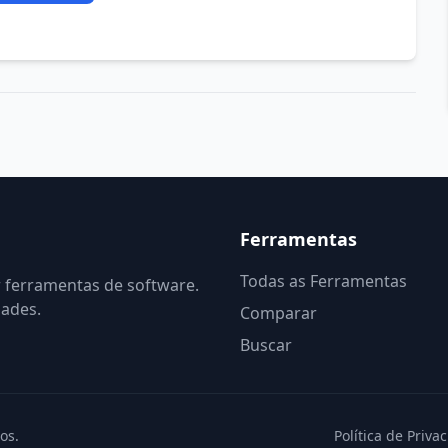
Ferramentas
Todas as Ferramentas
r ferramentas de software.
dades.
Comparar
Buscar
os.
Política de Priva