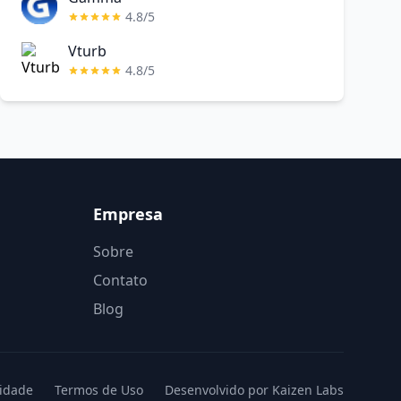
4.8/5
Vturb
4.8/5
Empresa
Sobre
Contato
Blog
cidade
Termos de Uso
Desenvolvido por Kaizen Labs