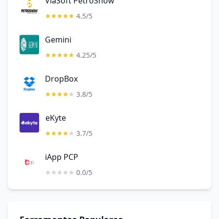
ViaSoft PetroShow
4.5/5
Gemini
4.25/5
DropBox
3.8/5
eKyte
3.7/5
iApp PCP
0.0/5