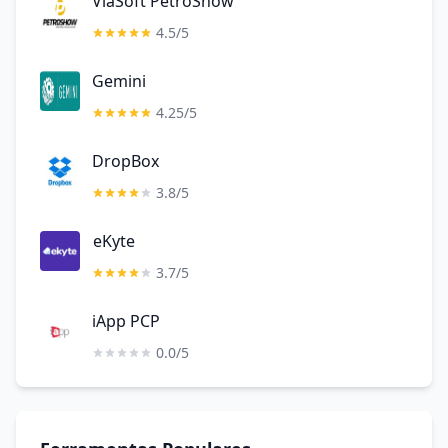
ViaSoft PetroShow
4.5/5
Gemini
4.25/5
DropBox
3.8/5
eKyte
3.7/5
iApp PCP
0.0/5