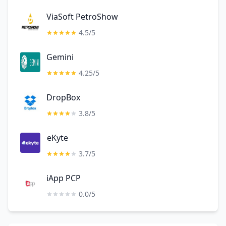
ViaSoft PetroShow
4.5/5
Gemini
4.25/5
DropBox
3.8/5
eKyte
3.7/5
iApp PCP
0.0/5