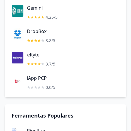
Gemini
4.25/5
DropBox
3.8/5
eKyte
3.7/5
iApp PCP
0.0/5
Ferramentas Populares
PipeRun