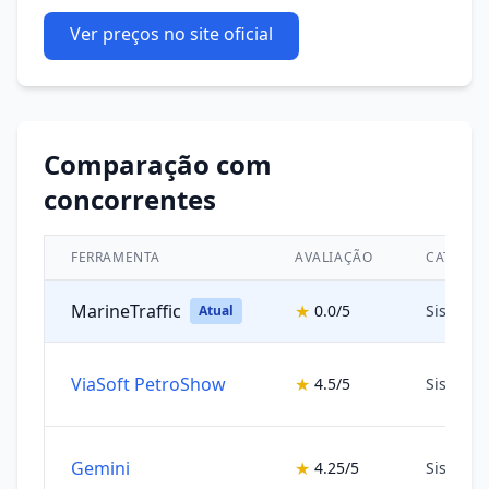
Ver preços no site oficial
Comparação com
concorrentes
FERRAMENTA
AVALIAÇÃO
CATEGOR
MarineTraffic
★
0.0/5
Sistema
Atual
ViaSoft PetroShow
★
4.5/5
Sistema
Gemini
★
4.25/5
Sistema