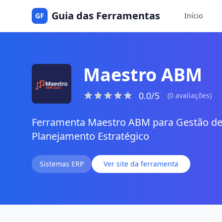
Guia das Ferramentas
GF
Início
Maestro ABM
0.0/5
(0 avaliações)
Ferramenta Maestro ABM para Gestão de
Planejamento Estratégico
Sistemas ERP
Ver site da ferramenta