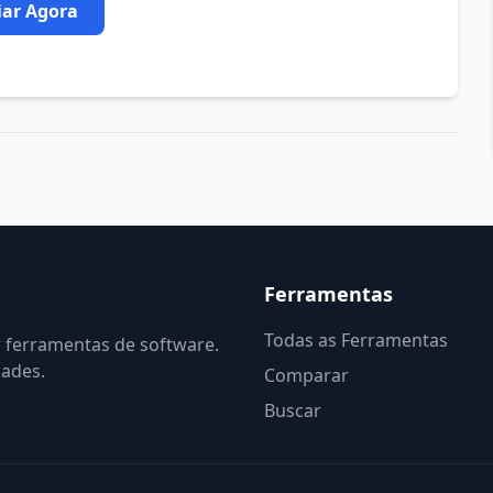
iar Agora
Ferramentas
Todas as Ferramentas
r ferramentas de software.
dades.
Comparar
Buscar