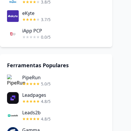
3.8/5
eKyte
3.7/5
iApp PCP
0.0/5
Ferramentas Populares
PipeRun
5.0/5
Leadpages
4.8/5
Leads2b
4.8/5
Gamma