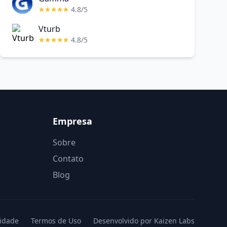
4.8/5
Vturb
4.8/5
Empresa
Sobre
Contato
Blog
cidade
Termos de Uso
Desenvolvido por Kaizen Labs