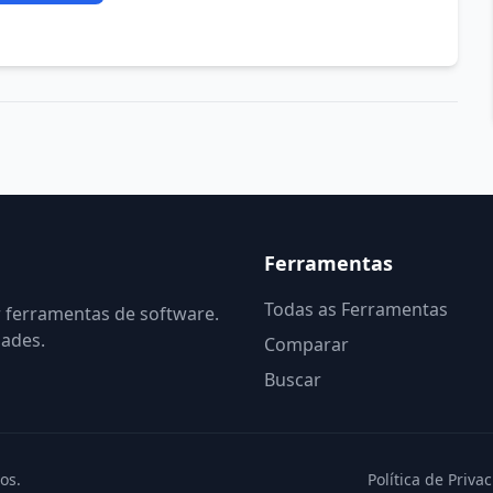
Ferramentas
Todas as Ferramentas
r ferramentas de software.
dades.
Comparar
Buscar
os.
Política de Priva