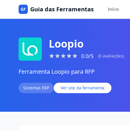
Guia das Ferramentas
GF
Início
Loopio
0.0/5
(0 avaliações)
Ferramenta Loopio para RFP
Sistemas ERP
Ver site da ferramenta