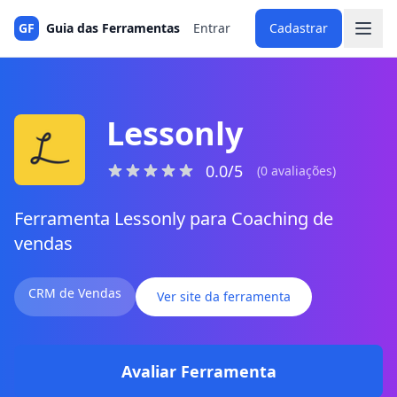
GF
Guia das Ferramentas
Entrar
Cadastrar
Lessonly
0.0/5
(0 avaliações)
Ferramenta Lessonly para Coaching de
vendas
CRM de Vendas
Ver site da ferramenta
Avaliar Ferramenta