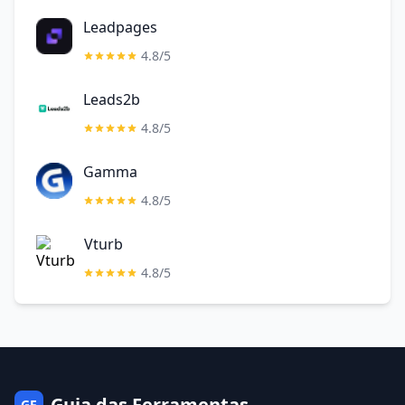
Leadpages
4.8/5
Leads2b
4.8/5
Gamma
4.8/5
Vturb
4.8/5
Guia das Ferramentas
GF