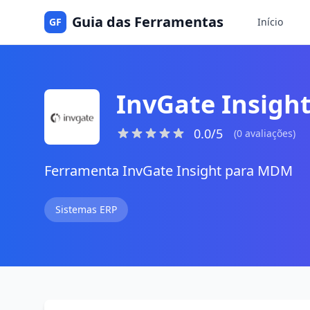
Guia das Ferramentas
GF
Início
InvGate Insigh
0.0/5
(0 avaliações)
Ferramenta InvGate Insight para MDM
Sistemas ERP