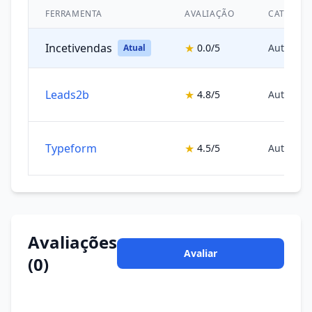
FERRAMENTA
AVALIAÇÃO
CATEGOR
Incetivendas
★
0.0/5
Automaçã
Atual
Leads2b
★
4.8/5
Automaçã
Typeform
★
4.5/5
Automaçã
Avaliações
Avaliar
(0)