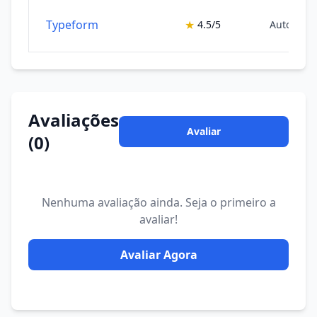
Typeform
★
4.5/5
Automaçã
Avaliações
Avaliar
(0)
Nenhuma avaliação ainda. Seja o primeiro a
avaliar!
Avaliar Agora