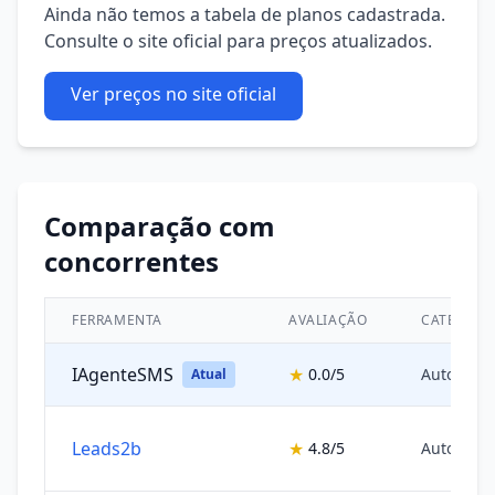
Ainda não temos a tabela de planos cadastrada.
Consulte o site oficial para preços atualizados.
Ver preços no site oficial
Comparação com
concorrentes
FERRAMENTA
AVALIAÇÃO
CATEGORI
IAgenteSMS
★
0.0/5
Automaçã
Atual
Leads2b
★
4.8/5
Automaçã