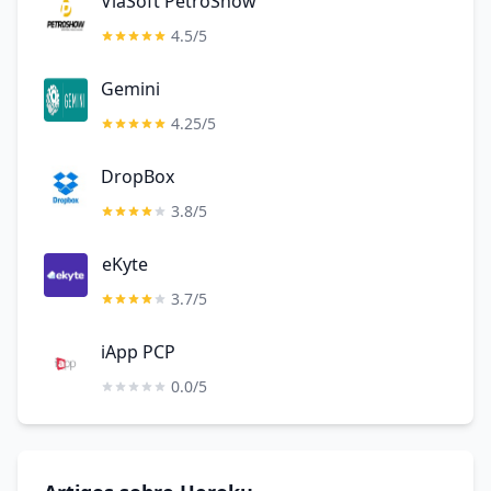
ViaSoft PetroShow
4.5/5
Gemini
4.25/5
DropBox
3.8/5
eKyte
3.7/5
iApp PCP
0.0/5