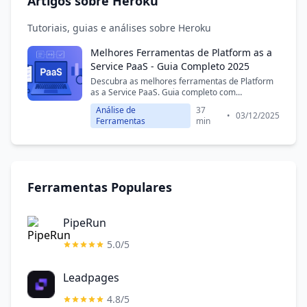
Artigos sobre Heroku
Tutoriais, guias e análises sobre Heroku
Melhores Ferramentas de Platform as a
Service PaaS - Guia Completo 2025
Descubra as melhores ferramentas de Platform
as a Service PaaS. Guia completo com
comparações, preços e avaliações para você
Análise de
37
escolher a solução ideal.
•
03/12/2025
Ferramentas
min
Ferramentas Populares
PipeRun
5.0/5
Leadpages
4.8/5