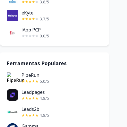
3.8/5
eKyte
3.7/5
iApp PCP
0.0/5
Ferramentas Populares
PipeRun
5.0/5
Leadpages
4.8/5
Leads2b
4.8/5
Gamma