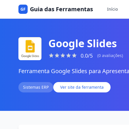
Guia das Ferramentas
GF
Início
Google Slides
0.0/5
(0 avaliações)
Ferramenta Google Slides para Apresent
Sistemas ERP
Ver site da ferramenta