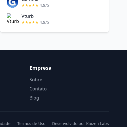
4.8/5
Vturb
4.8/5
Empresa
Sobre
Contato
Blog
cidade
Termos de Uso
Desenvolvido por Kaizen Labs