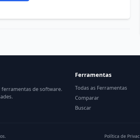
Ferramentas
Todas as Ferramentas
r ferramentas de software.
dades.
Comparar
Buscar
os.
Política de Priva