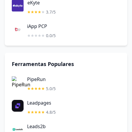
eKyte
3.7/5
iApp PCP
0.0/5
Ferramentas Populares
PipeRun
5.0/5
Leadpages
4.8/5
Leads2b