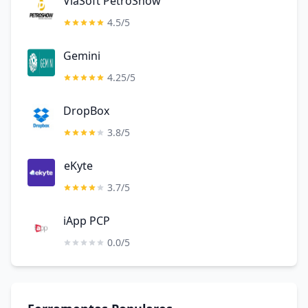
ViaSoft PetroShow
4.5/5
Gemini
4.25/5
DropBox
3.8/5
eKyte
3.7/5
iApp PCP
0.0/5