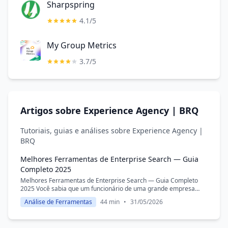
Sharpspring
4.1/5
My Group Metrics
3.7/5
Artigos sobre Experience Agency | BRQ
Tutoriais, guias e análises sobre Experience Agency |
BRQ
Melhores Ferramentas de Enterprise Search — Guia
Completo 2025
Melhores Ferramentas de Enterprise Search — Guia Completo
2025 Você sabia que um funcionário de uma grande empresa
gasta, em média, 9,3 horas por semana apenas procurando
Análise de Ferramentas
44 min
•
31/05/2026
informações internas? Esse...