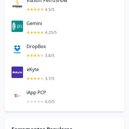
ViaSoft PetroShow
4.5/5
Gemini
4.25/5
DropBox
3.8/5
eKyte
3.7/5
iApp PCP
0.0/5