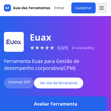
GF
Guia das Ferramentas
Entrar
Cadastrar
Euax
0.0/5
(0 avaliações)
Ferramenta Euax para Gestão de
desempenho corporativo(CPM)
Sistemas ERP
Ver site da ferramenta
Avaliar Ferramenta