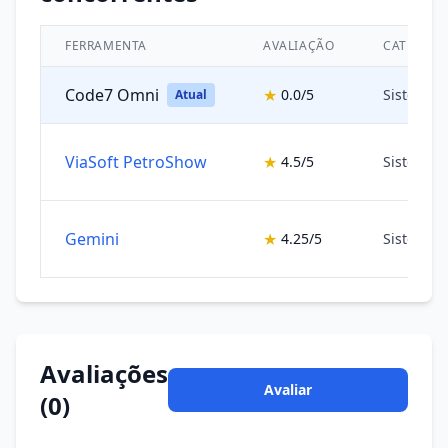
FERRAMENTA
AVALIAÇÃO
CATEGORI
Code7 Omni
★
0.0/5
Sistemas
Atual
ViaSoft PetroShow
★
4.5/5
Sistemas
Gemini
★
4.25/5
Sistemas
Avaliações
Avaliar
(0)