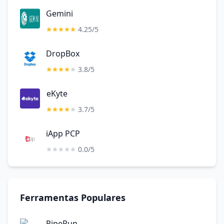
Gemini
4.25/5
DropBox
3.8/5
eKyte
3.7/5
iApp PCP
0.0/5
Ferramentas Populares
PipeRun