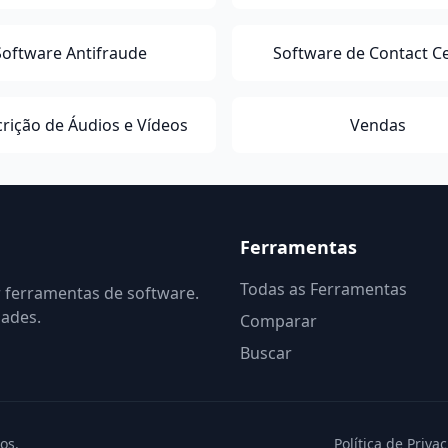
Software Antifraude
Software de Contact C
rição de Áudios e Vídeos
Vendas
Ferramentas
Todas as Ferramentas
r ferramentas de software.
dades.
Comparar
Buscar
os.
Política de Priva