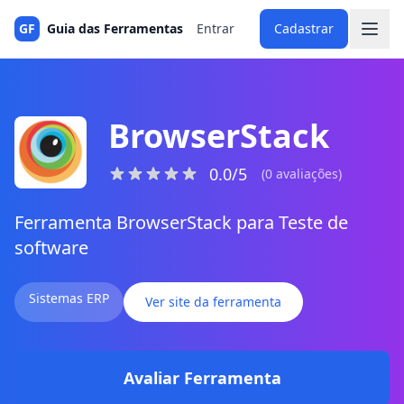
GF
Guia das Ferramentas
Entrar
Cadastrar
BrowserStack
0.0/5
(0 avaliações)
Ferramenta BrowserStack para Teste de
software
Sistemas ERP
Ver site da ferramenta
Avaliar Ferramenta