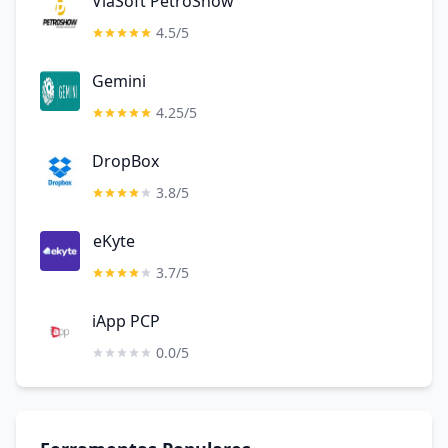
ViaSoft PetroShow
4.5/5
Gemini
4.25/5
DropBox
3.8/5
eKyte
3.7/5
iApp PCP
0.0/5