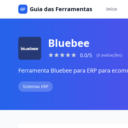
Guia das Ferramentas
GF
Início
Bluebee
0.0/5
(0 avaliações)
Ferramenta Bluebee para ERP para eco
Sistemas ERP