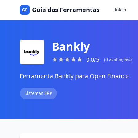
Guia das Ferramentas
GF
Início
Bankly
0.0/5
(0 avaliações)
Ferramenta Bankly para Open Finance
Sistemas ERP