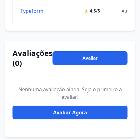
Typeform
★
4.5/5
Automaç
Avaliações
Avaliar
(0)
Nenhuma avaliação ainda. Seja o primeiro a
avaliar!
Avaliar Agora