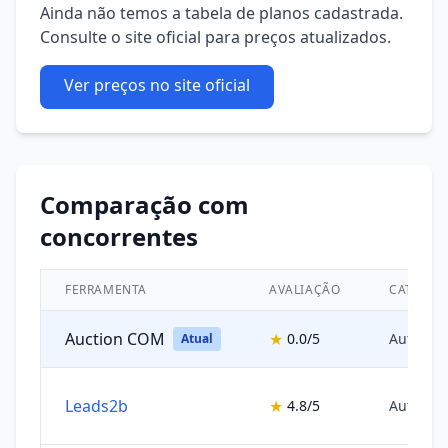
Ainda não temos a tabela de planos cadastrada.
Consulte o site oficial para preços atualizados.
Ver preços no site oficial
Comparação com
concorrentes
FERRAMENTA
AVALIAÇÃO
CATEGOR
Auction COM
★
0.0/5
Automaç
Atual
Leads2b
★
4.8/5
Automaç