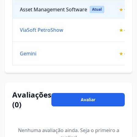
Asset Management Software
★
0.0/5
Atual
ViaSoft PetroShow
★
4.5/5
Gemini
★
4.25/5
Avaliações
Avaliar
(0)
Nenhuma avaliação ainda. Seja o primeiro a