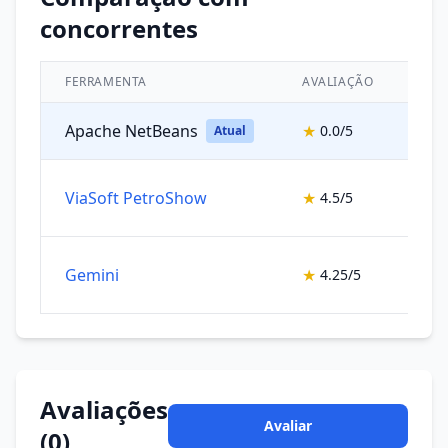
concorrentes
FERRAMENTA
AVALIAÇÃO
CAT
Apache NetBeans
★
0.0/5
Sis
Atual
ViaSoft PetroShow
★
4.5/5
Sis
Gemini
★
4.25/5
Sis
Avaliações
Avaliar
(0)