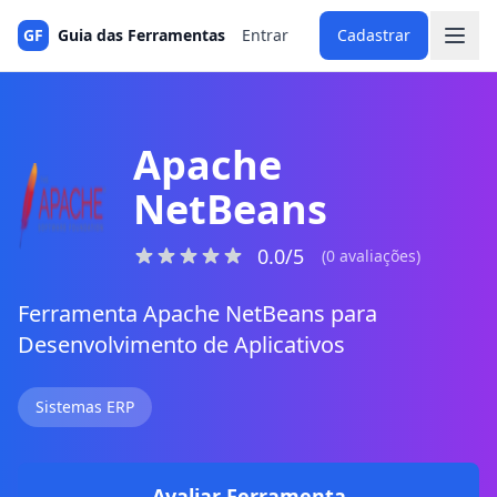
GF
Guia das Ferramentas
Entrar
Cadastrar
Apache
NetBeans
0.0/5
(0 avaliações)
Ferramenta Apache NetBeans para
Desenvolvimento de Aplicativos
Sistemas ERP
Avaliar Ferramenta