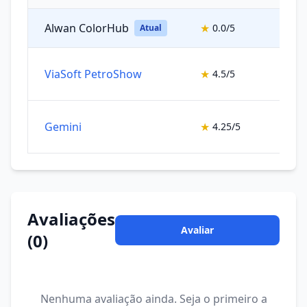
Alwan ColorHub
★
0.0/5
Sist
Atual
ViaSoft PetroShow
★
4.5/5
Sist
Gemini
★
4.25/5
Sist
Avaliações
Avaliar
(0)
Nenhuma avaliação ainda. Seja o primeiro a