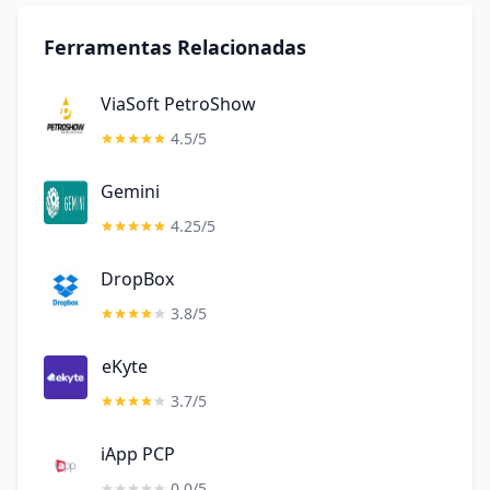
Ferramentas Relacionadas
ViaSoft PetroShow
4.5/5
Gemini
4.25/5
DropBox
3.8/5
eKyte
3.7/5
iApp PCP
0.0/5