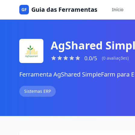
Guia das Ferramentas
GF
Início
AgShared Simp
0.0/5
(0 avaliações)
Ferramenta AgShared SimpleFarm para E
Sistemas ERP