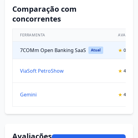
Comparação com
concorrentes
FERRAMENTA
AVALIAÇÃ
7COMm Open Banking SaaS
★
0.0/5
Atual
ViaSoft PetroShow
★
4.5/5
Gemini
★
4.25/5
Avaliações