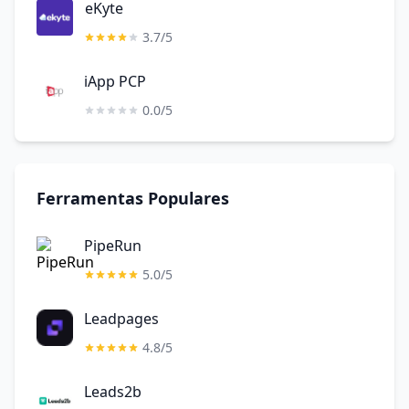
eKyte
3.7/5
iApp PCP
0.0/5
Ferramentas Populares
PipeRun
5.0/5
Leadpages
4.8/5
Leads2b