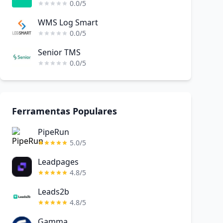
0.0/5
WMS Log Smart
0.0/5
Senior TMS
0.0/5
Ferramentas Populares
PipeRun
5.0/5
Leadpages
4.8/5
Leads2b
4.8/5
Gamma