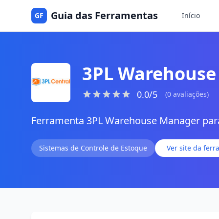
Guia das Ferramentas
GF
Início
3PL Warehouse
0.0/5
(0 avaliações)
Ferramenta 3PL Warehouse Manager pa
Sistemas de Controle de Estoque
Ver site da fer