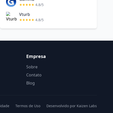
4.8/5
Vturb
4.8/5
Empresa
Sobre
Contato
Blog
cidade
Termos de Uso
Desenvolvido por Kaizen Labs