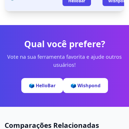
HelloBar
Wishpond
Qual você prefere?
Vote na sua ferramenta favorita e ajude outros
usuários!
🗳️ HelloBar
🗳️ Wishpond
Comparações Relacionadas