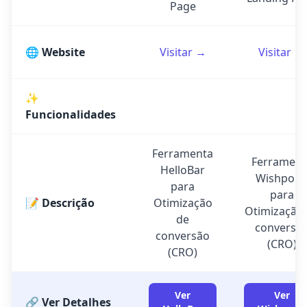
Page
🌐 Website
Visitar →
Visitar →
✨
Funcionalidades
Ferramenta
Ferrament
HelloBar
Wishpon
para
para
📝 Descrição
Otimização
Otimização
de
conversã
conversão
(CRO)
(CRO)
Ver
Ver
🔗 Ver Detalhes