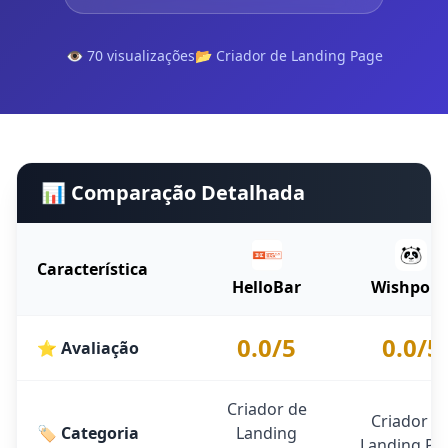
👁️ 70 visualizações
📂 Criador de Landing Page
📊 Comparação Detalhada
Característica
HelloBar
Wishpon
0.0/5
0.0/5
⭐ Avaliação
Criador de
Criador d
🏷️ Categoria
Landing
Landing Pa