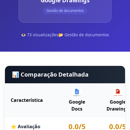
Google Drawings
Gestão de documentos
👁️ 73 visualizações
📂 Gestão de documentos
📊 Comparação Detalhada
Característica
Google
Google
Docs
Drawings
0.0/5
0.0/5
⭐ Avaliação