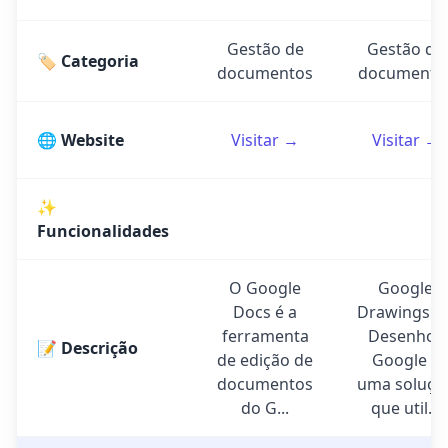
Gestão de
Gestão de
🏷️ Categoria
documentos
documento
🌐 Website
Visitar →
Visitar →
✨
Funcionalidades
O Google
Google
Docs é a
Drawings o
ferramenta
Desenhos
📝 Descrição
de edição de
Google é
documentos
uma soluçã
do G...
que util...