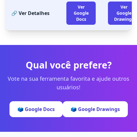
Ver
Ver
🔗 Ver Detalhes
Google
Google
Docs
Drawings
Qual você prefere?
Vote na sua ferramenta favorita e ajude outros
usuários!
🗳️ Google Docs
🗳️ Google Drawings