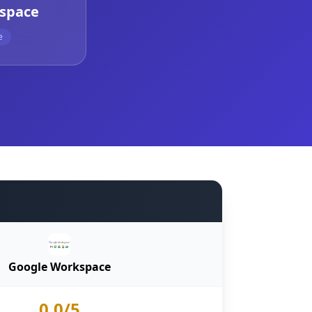
space
e
Google Workspace
0.0/5