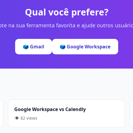
Qual você prefere?
ote na sua ferramenta favorita e ajude outros usuário
🗳️ Gmail
🗳️ Google Workspace
Google Workspace vs Calendly
👁️ 82 views