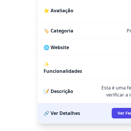
⭐ Avaliação
🏷️ Categoria
P
🌐 Website
✨
Funcionalidades
Esta é uma f
📝 Descrição
verificar a
🔗 Ver Detalhes
Ver Fe