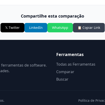
Compartilhe esta comparação
𝕏 Twitter
LinkedIn
WhatsApp
📋 Copiar Link
Ferramentas
Todas as Ferramentas
r ferramentas de software.
dades.
Comparar
Buscar
os.
Política de Priva