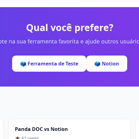
Qual você prefere?
ote na sua ferramenta favorita e ajude outros usuário
🗳️ Ferramenta de Teste
🗳️ Notion
Panda DOC vs Notion
👁️ 82 views