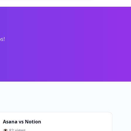
s!
Asana vs Notion
👁️ 82 views