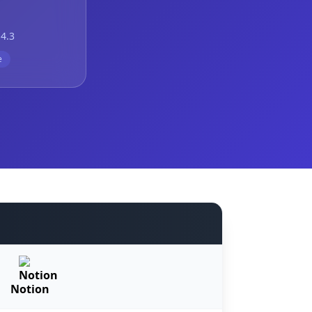
4.3
e
Notion