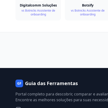
Digitalcomm Soluções
Botsify
vs Botnicks Assistente de
vs Botnicks Assistente de
onboarding
onboarding
Guia das Ferramentas
GF
Portal completo para descobrir, comparar e avalia
Encontre as melhores soluções para suas necessi