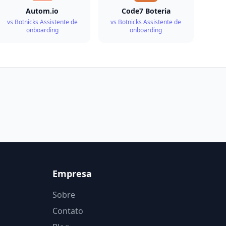
Autom.io
Code7 Boteria
vs Botnicks Assistente de
vs Botnicks Assistente de
onboarding
onboarding
Empresa
Sobre
Contato