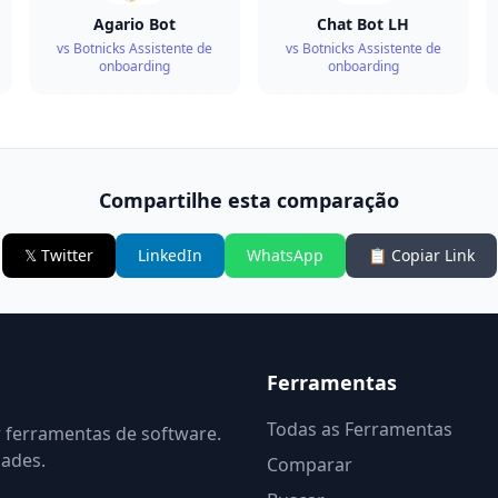
Agario Bot
Chat Bot LH
vs Botnicks Assistente de
vs Botnicks Assistente de
onboarding
onboarding
Compartilhe esta comparação
𝕏 Twitter
LinkedIn
WhatsApp
📋 Copiar Link
Ferramentas
Todas as Ferramentas
r ferramentas de software.
dades.
Comparar