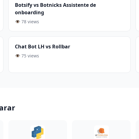
Botsify vs Botnicks Assistente de
onboarding
👁️ 78 views
Chat Bot LH vs Rollbar
👁️ 75 views
arar