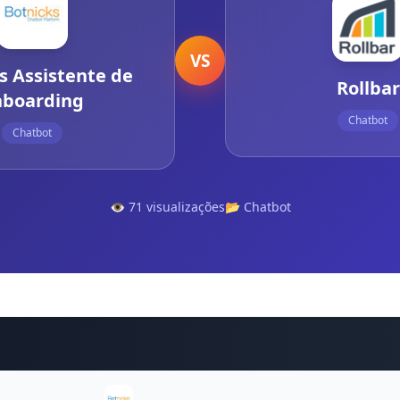
VS
s Assistente de
Rollbar
nboarding
Chatbot
Chatbot
👁️ 71 visualizações
📂 Chatbot