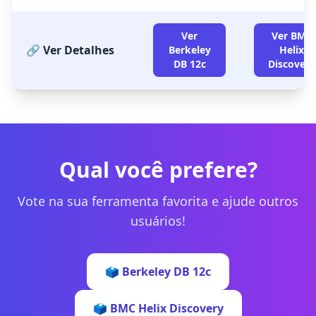
Ver
Ver BMC
🔗 Ver Detalhes
Berkeley
Helix
DB 12c
Discovery
Qual você prefere?
Vote na sua ferramenta favorita e ajude outros
usuários!
🗳️ Berkeley DB 12c
🗳️ BMC Helix Discovery