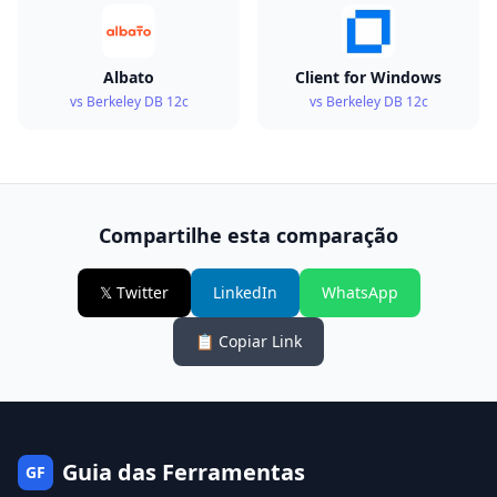
Albato
Client for Windows
vs Berkeley DB 12c
vs Berkeley DB 12c
Compartilhe esta comparação
𝕏 Twitter
LinkedIn
WhatsApp
📋 Copiar Link
Guia das Ferramentas
GF