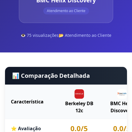
BMC Helix Discovery
Atendimento ao Cliente
👁️ 75 visualizações
📂 Atendimento ao Cliente
📊 Comparação Detalhada
Característica
Berkeley DB
BMC Heli
12c
Discover
0.0/5
0.0/5
⭐ Avaliação