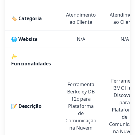
Atendimento
Atendimen
🏷️ Categoria
ao Cliente
ao Client
🌐 Website
N/A
N/A
✨
Funcionalidades
Ferramen
Ferramenta
BMC Heli
Berkeley DB
Discover
12c para
para
📝 Descrição
Plataforma
Plataform
de
de
Comunicação
Comunicaç
na Nuvem
na Nuve