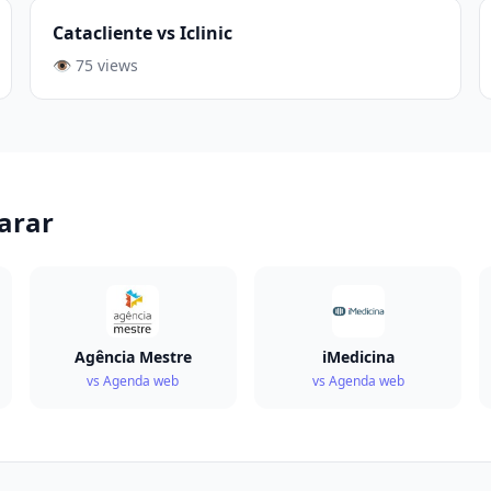
Catacliente vs Iclinic
👁️ 75 views
arar
Agência Mestre
iMedicina
vs Agenda web
vs Agenda web