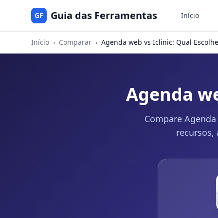
Guia das Ferramentas
GF
Início
Início
›
Comparar
›
Agenda web vs Iclinic: Qual Escolh
Agenda web
Compare Agenda we
recursos,