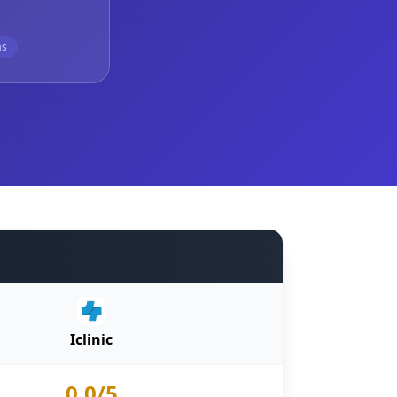
as
Iclinic
0.0/5