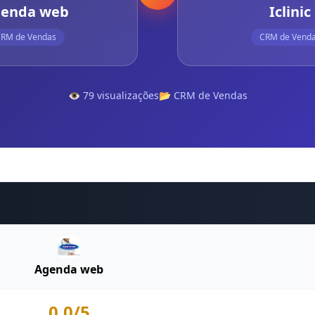
enda web
Iclinic
RM de Vendas
CRM de Vend
👁️ 79 visualizações
📂 CRM de Vendas
Agenda web
0.0/5