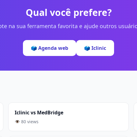
Qual você prefere?
ote na sua ferramenta favorita e ajude outros usuário
🗳️ Agenda web
🗳️ Iclinic
Iclinic vs MedBridge
👁️ 80 views