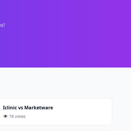
s!
Iclinic vs Marketware
👁️ 78 views